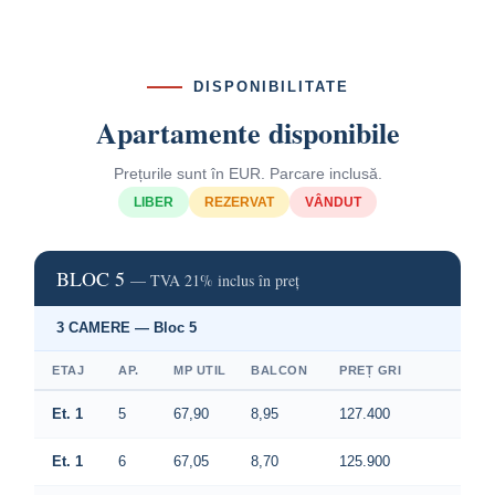
DISPONIBILITATE
Apartamente disponibile
Prețurile sunt în EUR. Parcare inclusă.
LIBER
REZERVAT
VÂNDUT
BLOC 5
— TVA 21% inclus în preț
3 CAMERE — Bloc 5
ETAJ
AP.
MP UTIL
BALCON
PREȚ GRI
Et. 1
5
67,90
8,95
127.400
Et. 1
6
67,05
8,70
125.900