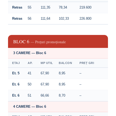
Retras
55
111,35
78,34
219.600
Retras
56
111,64
102,33
226.800
BLOC 6
— Prețuri promoționale
3 CAMERE — Bloc 6
ETAJ
AP.
MP UTIL
BALCON
PREȚ GRI
Et. 5
41
67,90
8,95
–
Et. 6
50
67,90
8,95
–
Et. 6
51
66,66
8,70
–
4 CAMERE — Bloc 6