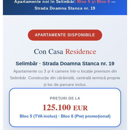
Apartamente noi în Selimbăr:
Bloc 5 și Bloc 6
—
Strada Doamna Stanca nr. 19
APARTAMENTE DISPONIBILE
Con Casa
Residence
Selimbăr · Strada Doamna Stanca nr. 19
Apartamente cu 3 și 4 camere într-o locație premium din
Selimbăr. Construcție din cărămidă, centrală termică proprie
și loc de parcare inclus.
PREȚURI DE LA
125.100
EUR
Bloc 5 (TVA inclus) · Bloc 6 (Preț promoțional)