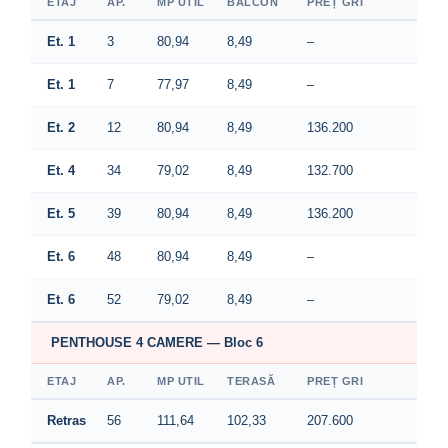
ETAJ
AP.
MP UTIL
BALCON
PREȚ GRI
Et. 1
3
80,94
8,49
–
Et. 1
7
77,97
8,49
–
Et. 2
12
80,94
8,49
136.200
Et. 4
34
79,02
8,49
132.700
Et. 5
39
80,94
8,49
136.200
Et. 6
48
80,94
8,49
–
Et. 6
52
79,02
8,49
–
PENTHOUSE 4 CAMERE — Bloc 6
ETAJ
AP.
MP UTIL
TERASĂ
PREȚ GRI
Retras
56
111,64
102,33
207.600