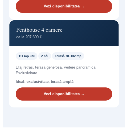
Vezi disponibilitatea →
Penthouse 4 camere
de la 207.600 €
111 mp util
2 băi
Terasă 78–102 mp
Etaj retras, terasă generosă, vedere panoramică.
Exclusivitate.
Ideal: exclusivitate, terasă amplă
Vezi disponibilitatea →