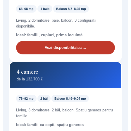
63–68 mp
1 baie
Balcon 8,7–8,95 mp
Living, 2 dormitoare, baie, balcon. 3 configurații
disponibile.
Ideal: familii, cupluri, prima locuință
Vezi disponibilitatea →
4 camere
de la 132.700 €
78–92 mp
2 băi
Balcon 8,49–9,04 mp
Living, 3 dormitoare, 2 băi, balcon. Spațiu generos pentru
familie.
Ideal: familii cu copii, spațiu generos